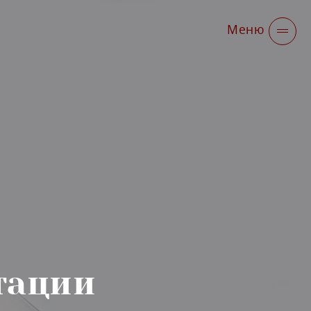
Меню
тации