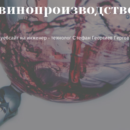
 винопроизводств
уебсайт на инженер - технолог Стефан Георгиев Гергов